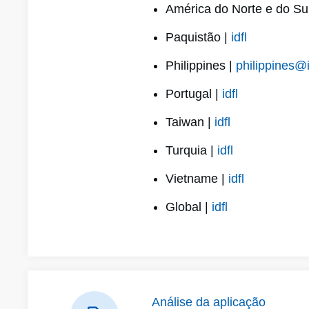
América do Norte e do Su
Paquistão |
idfl
Philippines |
philippines@
Portugal |
idfl
Taiwan |
idfl
Turquia |
idfl
Vietname |
idfl
Global |
idfl
Análise da aplicação