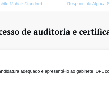
Responsible Alpaca 
bile Mohair Standard
cesso de auditoria e certific
andidatura adequado e apresentá-lo ao gabinete IDFL co