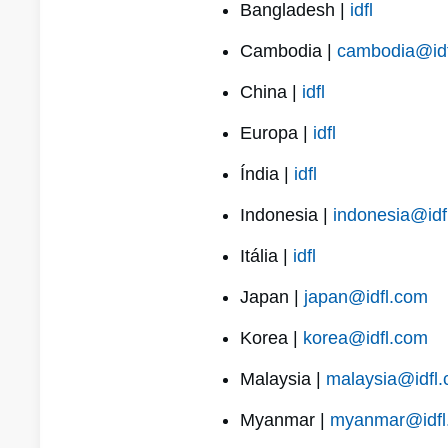
Bangladesh |
idfl
Cambodia |
cambodia@id
China |
idfl
Europa |
idfl
Índia |
idfl
Indonesia |
indonesia@idf
Itália |
idfl
Japan |
japan@idfl.com
Korea |
korea@idfl.com
Malaysia |
malaysia@idfl
Myanmar |
myanmar@idfl