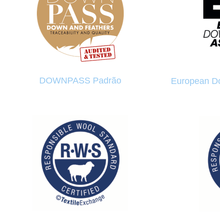
DOWNPASS Padrão
European Do