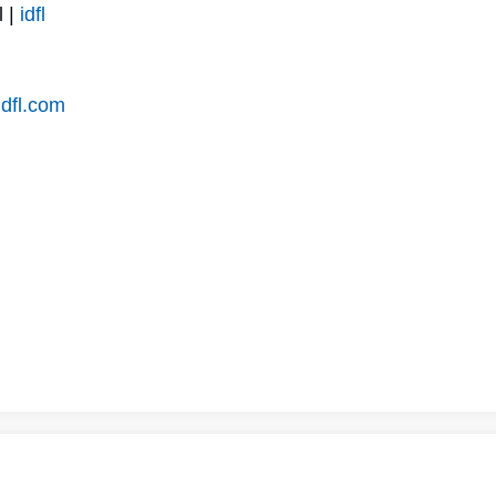
l |
idfl
idfl.com