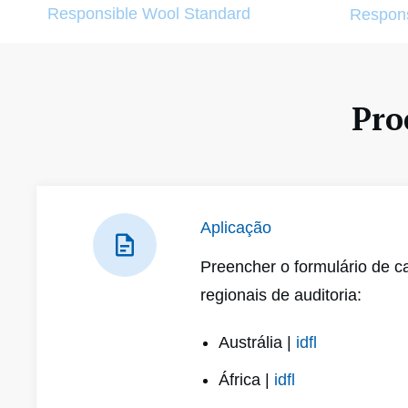
Responsible Wool Standard
Respons
Pro
Aplicação
Preencher o formulário de c
regionais de auditoria:
Austrália |
idfl
África |
idfl