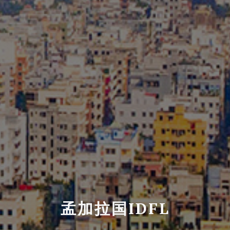
孟加拉国IDFL