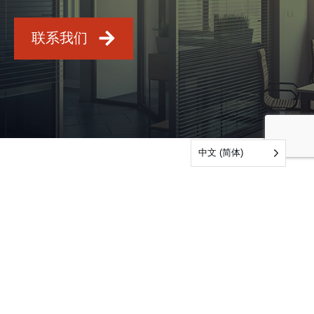
联系我们
中文 (简体)
服务
Audits & Certifications
Testing
Inspections