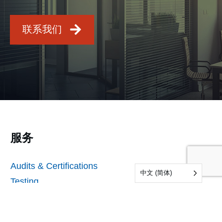
联系我们
服务
Audits & Certifications
中文 (简体)
Testing
Inspections