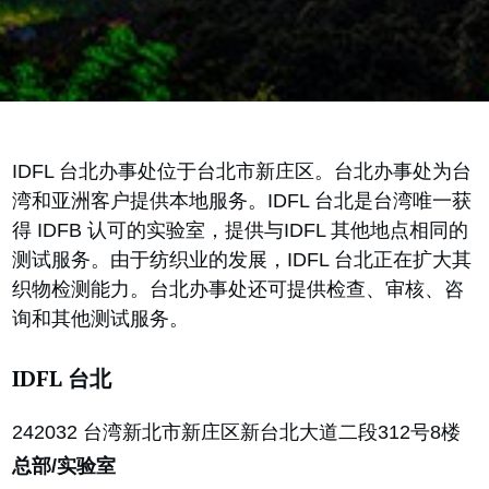
IDFL 台北办事处位于台北市新庄区。台北办事处为台
湾和亚洲客户提供本地服务。IDFL 台北是台湾唯一获
得 IDFB 认可的实验室，提供与IDFL 其他地点相同的
测试服务。由于纺织业的发展，IDFL 台北正在扩大其
织物检测能力。台北办事处还可提供检查、审核、咨
询和其他测试服务。
IDFL 台北
242032 台湾新北市新庄区新台北大道二段312号8楼
总部/实验室