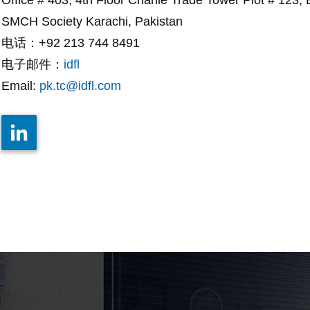
SMCH Society Karachi, Pakistan
电话：+92 213 744 8491
电子邮件：
idfl
Email:
pk.tc@idfl.com