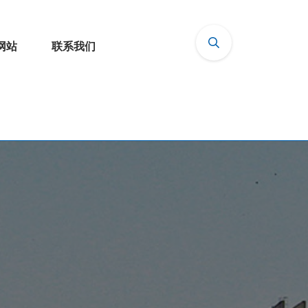
网站
联系我们