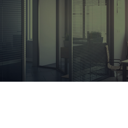
与资源
我们的公司
关于IDFL