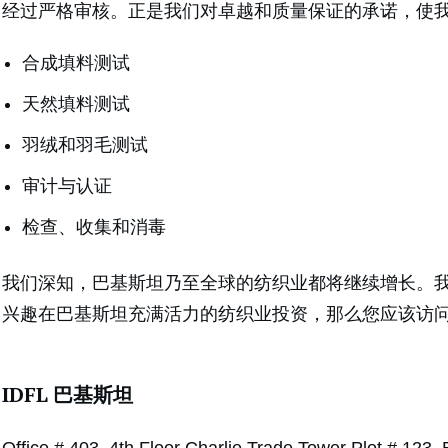
经过严格审核。正是我们对卓越和质量保证的承诺，使
合成填料测试
天然填料测试
羽绒和羽毛测试
审计与认证
检查、收集和消毒
我们深知，巴基斯坦乃至全球的纺织业都将继续增长。我
兴趣在巴基斯坦充满活力的纺织业投资，那么您应该访
IDFL 巴基斯坦
Office # 403, 4th Floor Charlie Trade Tower Plot # 123, 