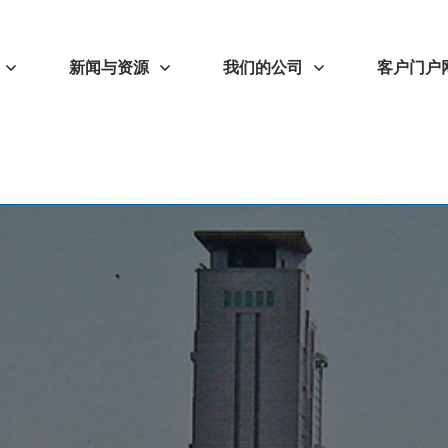
新闻与资源
我们的公司
客户门户