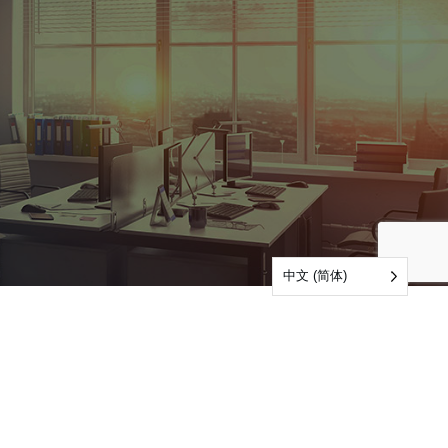
中文 (简体)
联系我们
联系我们