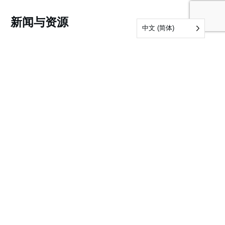
新闻与资源
中文 (简体)
新闻
信息
常见问题
样品
提交表格样本
审核与认证表格
我们的公司
关于IDFL
地点
职业生涯
目录