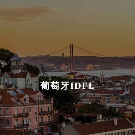
葡萄牙IDFL