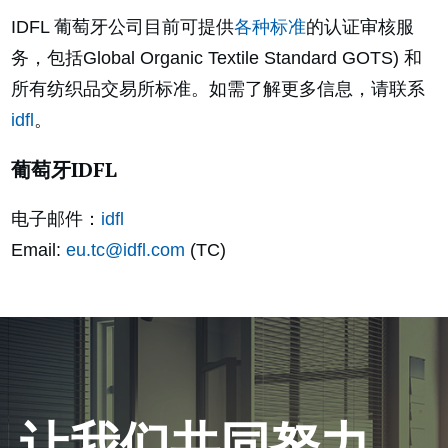
IDFL 葡萄牙公司目前可提供
各种标准
的认证审核服
务，包括Global Organic Textile Standard GOTS) 和
所有纺织品交易所标准。如需了解更多信息，请联系
idfl
。
葡萄牙IDFL
电子邮件：
idfl
Email:
eu.tc@idfl.com
(TC)
让我们共同努力