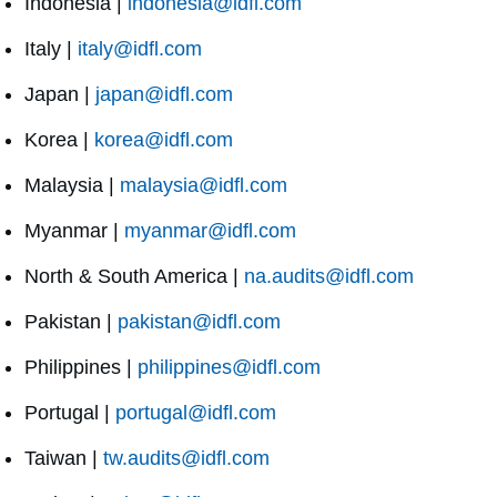
Indonesia |
indonesia@idfl.com
Italy |
italy@idfl.com
Japan |
japan@idfl.com
Korea |
korea@idfl.com
Malaysia |
malaysia@idfl.com
Myanmar |
myanmar@idfl.com
North & South America |
na.audits@idfl.com
Pakistan |
pakistan@idfl.com
Philippines |
philippines@idfl.com
Portugal |
portugal@idfl.com
Taiwan |
tw.audits@idfl.com