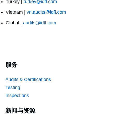
Turkey |
turkey@idfl.com
Vietnam |
vn.audits@idfl.com
Global |
audits@idfl.com
服务
Audits & Certifications
Testing
Inspections
新闻与资源