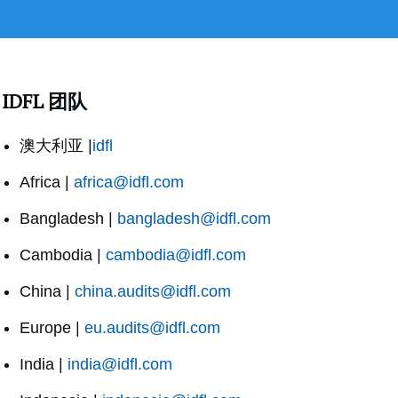
IDFL 团队
澳大利亚 |
idfl
Africa |
africa@idfl.com
Bangladesh |
bangladesh@idfl.com
Cambodia |
cambodia@idfl.com
China |
china.audits@idfl.com
Europe |
eu.audits@idfl.com
India |
india@idfl.com