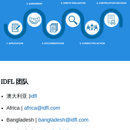
IDFL 团队
澳大利亚 |
idfl
Africa |
africa@idfl.com
Bangladesh |
bangladesh@idfl.com