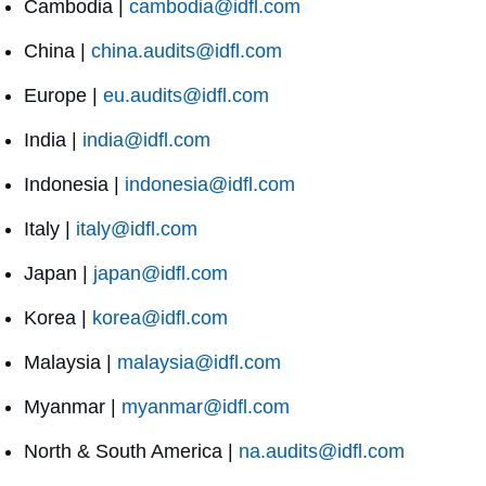
Cambodia |
cambodia@idfl.com
China |
china.audits@idfl.com
Europe |
eu.audits@idfl.com
India |
india@idfl.com
Indonesia |
indonesia@idfl.com
Italy |
italy@idfl.com
Japan |
japan@idfl.com
Korea |
korea@idfl.com
Malaysia |
malaysia@idfl.com
Myanmar |
myanmar@idfl.com
North & South America |
na.audits@idfl.com