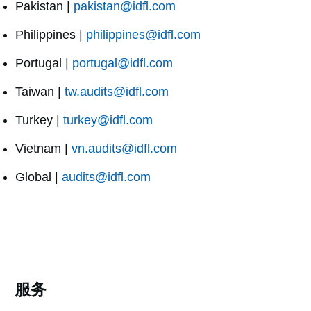
Pakistan |
pakistan@idfl.com
Philippines |
philippines@idfl.com
Portugal |
portugal@idfl.com
Taiwan |
tw.audits@idfl.com
Turkey |
turkey@idfl.com
Vietnam |
vn.audits@idfl.com
Global |
audits@idfl.com
服务