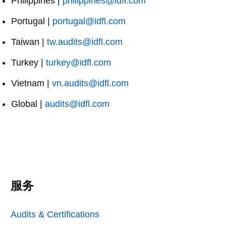
Philippines |
philippines@idfl.com
Portugal |
portugal@idfl.com
Taiwan |
tw.audits@idfl.com
Turkey |
turkey@idfl.com
Vietnam |
vn.audits@idfl.com
Global |
audits@idfl.com
服务
Audits & Certifications