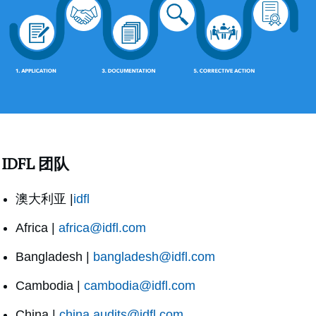
IDFL 团队
澳大利亚 |
idfl
Africa |
africa@idfl.com
Bangladesh |
bangladesh@idfl.com
Cambodia |
cambodia@idfl.com
China |
china.audits@idfl.com