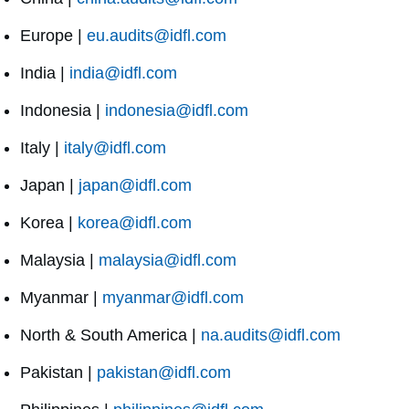
Europe |
eu.audits@idfl.com
India |
india@idfl.com
Indonesia |
indonesia@idfl.com
Italy |
italy@idfl.com
Japan |
japan@idfl.com
Korea |
korea@idfl.com
Malaysia |
malaysia@idfl.com
Myanmar |
myanmar@idfl.com
North & South America |
na.audits@idfl.com
Pakistan |
pakistan@idfl.com