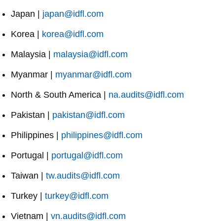
Japan |
japan@idfl.com
Korea |
korea@idfl.com
Malaysia |
malaysia@idfl.com
Myanmar |
myanmar@idfl.com
North & South America |
na.audits@idfl.com
Pakistan |
pakistan@idfl.com
Philippines |
philippines@idfl.com
Portugal |
portugal@idfl.com
Taiwan |
tw.audits@idfl.com
Turkey |
turkey@idfl.com
Vietnam |
vn.audits@idfl.com