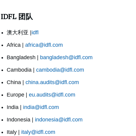
IDFL 团队
澳大利亚 |
idfl
Africa |
africa@idfl.com
Bangladesh |
bangladesh@idfl.com
Cambodia |
cambodia@idfl.com
China |
china.audits@idfl.com
Europe |
eu.audits@idfl.com
India |
india@idfl.com
Indonesia |
indonesia@idfl.com
Italy |
italy@idfl.com