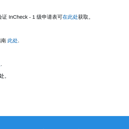
证 InCheck - 1 级
申请表可
在此处
获取。
 指南
此处
.
里
.
处。