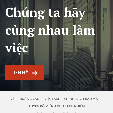
Chúng ta hãy
cùng nhau làm
việc
LIÊN HỆ
VỀ
QUẢNG CÁO
VIỆC LÀM
CHÍNH SÁCH BẢO MẬT
TUYÊN BỐ MIỄN TRỪ TRÁCH NHIỆM