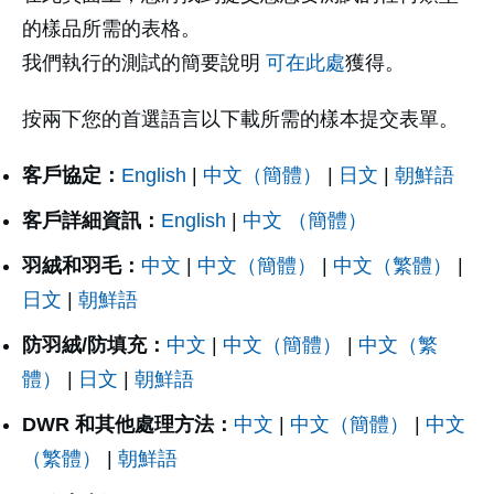
的樣品所需的表格。
我們執行的測試的簡要說明
可在此處
獲得。
按兩下您的首選語言以下載所需的樣本提交表單。
客戶協定：
English
|
中文（簡體）
|
日文
|
朝鮮語
客戶詳細資訊：
English
|
中文 （簡體）
羽絨和羽毛：
中文
|
中文（簡體）
|
中文（繁體）
|
日文
|
朝鮮語
防羽絨/防填充：
中文
|
中文（簡體）
|
中文（繁
體）
|
日文
|
朝鮮語
DWR 和其他處理方法：
中文
|
中文（簡體）
|
中文
（繁體）
|
朝鮮語