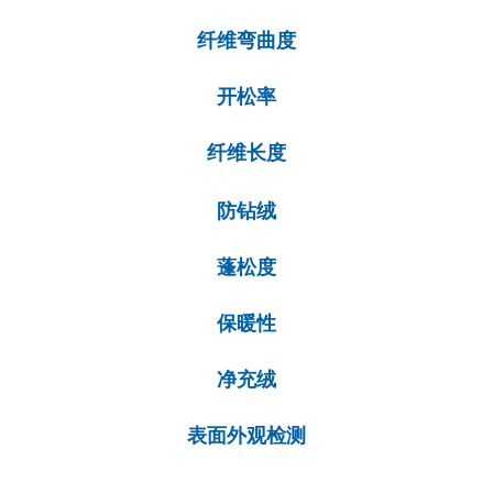
纤维弯曲度
开松率
纤维长度
防钻绒
蓬松度
保暖性
净充绒
表面外观检测