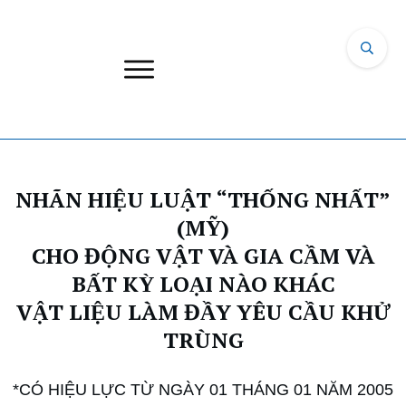
NHÃN HIỆU LUẬT “THỐNG NHẤT”
(MỸ)
CHO ĐỘNG VẬT VÀ GIA CẦM VÀ
BẤT KỲ LOẠI NÀO KHÁC
VẬT LIỆU LÀM ĐẦY YÊU CẦU KHỬ
TRÙNG
*CÓ HIỆU LỰC TỪ NGÀY 01 THÁNG 01 NĂM 2005