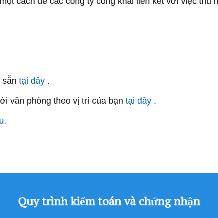
một cách để các công ty công khai liên kết với việc thu
ó sẵn
tại đây
.
ới văn phòng theo vị trí của bạn
tại đây
.
u.
Quy trình kiểm toán và chứng nhận