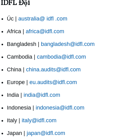
IDFL Đội
Úc |
australia@ idfl .com
Africa |
africa@idfl.com
Bangladesh |
bangladesh@idfl.com
Cambodia |
cambodia@idfl.com
China |
china.audits@idfl.com
Europe |
eu.audits@idfl.com
India |
india@idfl.com
Indonesia |
indonesia@idfl.com
Italy |
italy@idfl.com
Japan |
japan@idfl.com