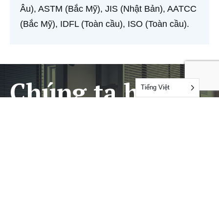
Âu), ASTM (Bắc Mỹ), JIS (Nhật Bản), AATCC
(Bắc Mỹ), IDFL (Toàn cầu), ISO (Toàn cầu).
Chúng ta hãy
Tiếng Việt
cùng nhau làm
việc
LIÊN HỆ