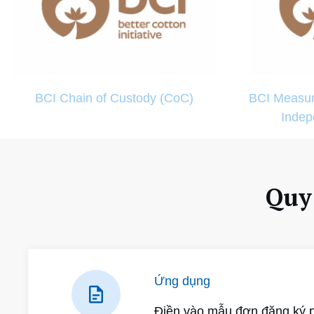
BCI Chain of Custody (CoC)
BCI Measur
Indep
Quy
Ứng dụng
Điền vào mẫu đơn đăng ký p