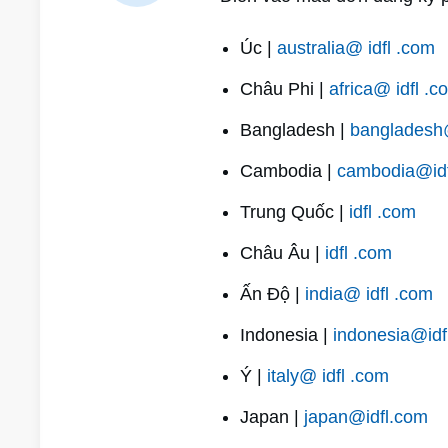
Úc |
australia@ idfl .com
Châu Phi |
africa@ idfl .c
Bangladesh |
bangladesh@
Cambodia |
cambodia@id
Trung Quốc |
idfl .com
Châu Âu |
idfl .com
Ấn Độ |
india@ idfl .com
Indonesia |
indonesia@idf
Ý |
italy@ idfl .com
Japan |
japan@idfl.com