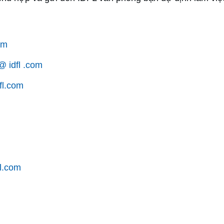
om
 idfl .com
fl.com
l.com