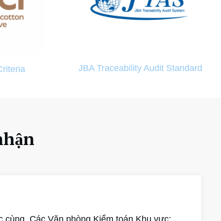
JBA Traceability Audit Standard
riteria
nhận
c cùng. Các Văn phòng Kiểm toán Khu vực: