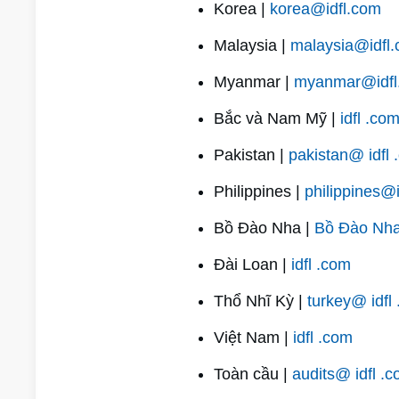
Korea |
korea@idfl.com
Malaysia |
malaysia@idfl
Myanmar |
myanmar@idfl
Bắc và Nam Mỹ |
idfl .co
Pakistan |
pakistan@ idfl 
Philippines |
philippines@
Bồ Đào Nha |
Bồ Đào Nha
Đài Loan |
idfl .com
Thổ Nhĩ Kỳ |
turkey@ idfl
Việt Nam |
idfl .com
Toàn cầu |
audits@ idfl .