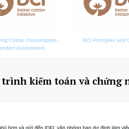
ing Cotton Consumption-
BCI Principles and C
endent Assessment
 trình kiểm toán và chứng 
hù hợp và gửi đến IDFL văn phòng bạn dự định làm việ