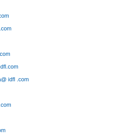
.com
.com
m
.com
idfl.com
@ idfl .com
 .com
com