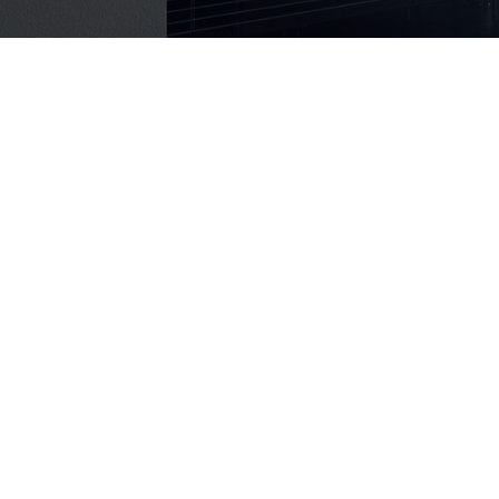
Hizmetler
Habe
Audits & Certifications
Haberl
Testing
Bilgi
Inspections
Sıkça 
Örnekl
Örnek 
Deneti
Formla