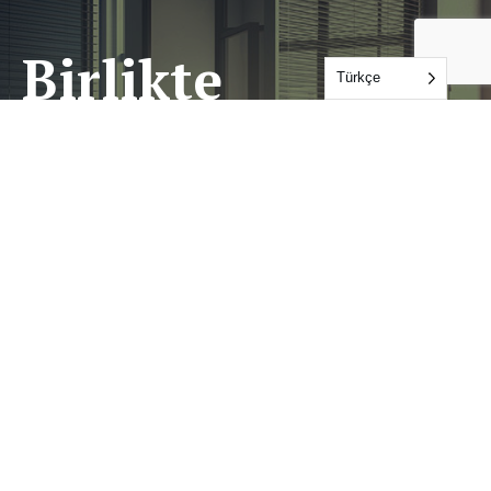
Birlikte
Türkçe
Çalışalım
İLETIŞIME GEÇIN
Hizmetler