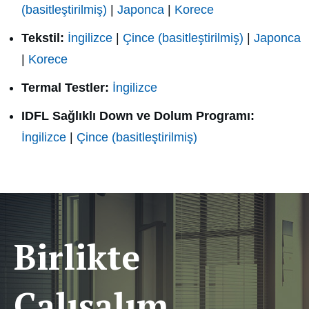
(basitleştirilmiş)
|
Japonca
|
Korece
Tekstil:
İngilizce
|
Çince (basitleştirilmiş)
|
Japonca
|
Korece
Termal Testler:
İngilizce
IDFL Sağlıklı Down ve Dolum Programı:
İngilizce
|
Çince (basitleştirilmiş)
Birlikte
Çalışalım