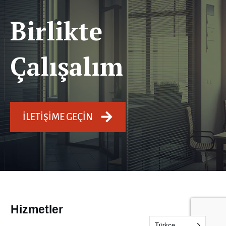
Birlikte
Çalışalım
İLETIŞIME GEÇIN
Hizmetler
Türkçe