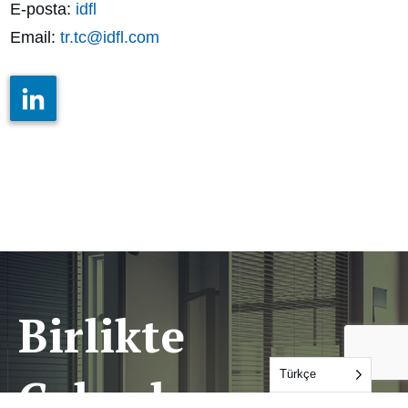
E-posta:
idfl
Email:
tr.tc@idfl.com
Birlikte
Türkçe
Çalışalım