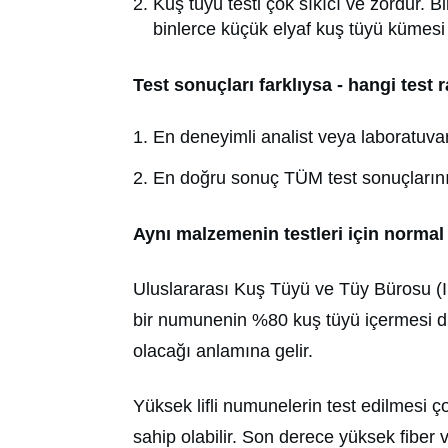
Kuş tüyü testi çok sıkıcı ve zordur. Bi
binlerce küçük elyaf kuş tüyü kümesi 
Test sonuçları farklıysa - hangi test
En deneyimli analist veya laboratuvar
En doğru sonuç TÜM test sonuçlar
Aynı malzemenin testleri için normal
Uluslararası Kuş Tüyü ve Tüy Bürosu (ID
bir numunenin %80 kuş tüyü içermesi dur
olacağı anlamına gelir.
Yüksek lifli numunelerin test edilmesi 
sahip olabilir. Son derece yüksek fibe