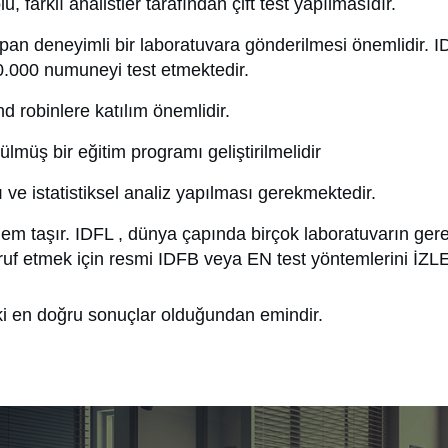
, farklı analistler tarafından çift test yapılmasıdır.
pan deneyimli bir laboratuvara gönderilmesi önemlidir. 
10.000 numuneyi test etmektedir.
nd robinlere katılım önemlidir.
ülmüş bir eğitim programı geliştirilmelidir
sı ve istatistiksel analiz yapılması gerekmektedir.
önem taşır. IDFL , dünya çapında birçok laboratuvarın ge
uf etmek için resmi IDFB veya EN test yöntemlerini İZL
i en doğru sonuçlar olduğundan emindir.