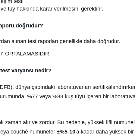
leşim testi
ve tüy hakkında karar verilmesini gerektirir.
 raporu doğrudur?
dan alınan test raporları genellikle daha doğrudur.
ının ORTALAMASIDIR.
 test varyansı nedir?
FB), dünya çapındaki laboratuvarları sertifikalandırırk
umunda, %77 veya %83 kuş tüyü içeren bir laboratuvar te
çok zaman alır ve zordur. Bu nedenle, yüksek lifli numune
r veya couché numuneler
±%5-10
'a kadar daha yüksek bir t