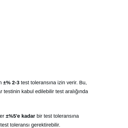
en
±% 2-3
test toleransına izin verir. Bu,
stinin kabul edilebilir test aralığında
ler
±%5'e kadar
bir test toleransına
est toleransı gerektirebilir.