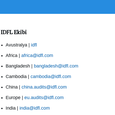
IDFL Ekibi
Avustralya |
idfl
Africa |
africa@idfl.com
Bangladesh |
bangladesh@idfl.com
Cambodia |
cambodia@idfl.com
China |
china.audits@idfl.com
Europe |
eu.audits@idfl.com
India |
india@idfl.com