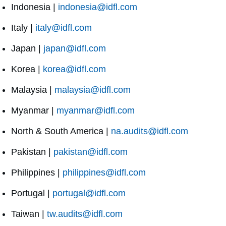
Indonesia |
indonesia@idfl.com
Italy |
italy@idfl.com
Japan |
japan@idfl.com
Korea |
korea@idfl.com
Malaysia |
malaysia@idfl.com
Myanmar |
myanmar@idfl.com
North & South America |
na.audits@idfl.com
Pakistan |
pakistan@idfl.com
Philippines |
philippines@idfl.com
Portugal |
portugal@idfl.com
Taiwan |
tw.audits@idfl.com