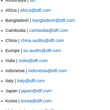
Avustralya |
idfl
Africa |
africa@idfl.com
Bangladesh |
bangladesh@idfl.com
Cambodia |
cambodia@idfl.com
China |
china.audits@idfl.com
Europe |
eu.audits@idfl.com
India |
india@idfl.com
Indonesia |
indonesia@idfl.com
Italy |
italy@idfl.com
Japan |
japan@idfl.com
Korea |
korea@idfl.com