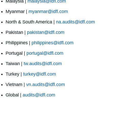
Malaysia |
malaysia@idfl.com
Myanmar |
myanmar@idfl.com
North & South America |
na.audits@idfl.com
Pakistan |
pakistan@idfl.com
Philippines |
philippines@idfl.com
Portugal |
portugal@idfl.com
Taiwan |
tw.audits@idfl.com
Turkey |
turkey@idfl.com
Vietnam |
vn.audits@idfl.com
Global |
audits@idfl.com