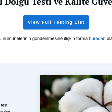
 Dolgu Testi ve Kalite Güv
View Full Testing List
u numunelerinin gönderilmesine ilişkin forma
buradan
ula
test