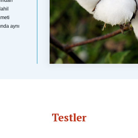
rından
ahil
zmeti
ğında aynı
Testler