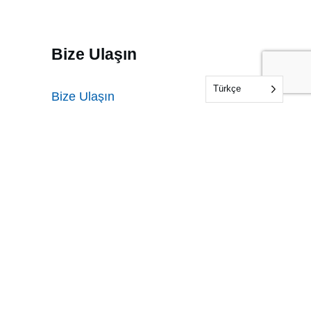
Bize Ulaşın
Türkçe
Bize Ulaşın
Audit Feedback
Testing Feedback
rotection Policy
|
Complaints and Appeals