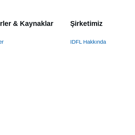
rler & Kaynaklar
Şirketimiz
er
IDFL Hakkında
Konumlar
Sorulan Sorular
Kariyer
er
Rehber
Başvuru Formları
m ve Belgelendirme
rı
itute |
Terms and Conditions
|
Impartiality Policy
|
Data P