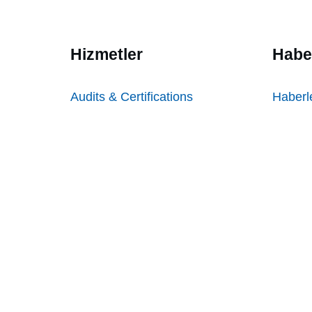
Hizmetler
Habe
Audits & Certifications
Haberl
Testing
Bilgi
Inspections
Sıkça 
Örnekl
Örnek 
Deneti
Formla
Copyright
2026
, IDFL Laboratory and Inst