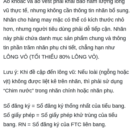
Áo khoác và áo vest phải khai báo hàm lượng lông
vũ thực tế, nhưng không cần thông tin nhãn bổ sung.
Nhãn cho hàng may mặc có thể có kích thước nhỏ
hơn, nhưng người tiêu dùng phải dễ tiếp cận. Nhãn
này phải chứa danh mục sản phẩm chung và thông
tin phần trăm nhãn phụ chi tiết, chẳng hạn như
LÔNG VỎ (TỐI THIỂU 80% LÔNG VỎ).
Lưu ý: Khi đề cập đến lông vũ: Nếu loài (ngỗng hoặc
vịt) không được liệt kê trên nhãn, thì phải sử dụng
“Chim nước” trong nhãn chính hoặc nhãn phụ.
Số đăng ký = Số đăng ký thống nhất của tiểu bang.
Số giấy phép = Số giấy phép khử trùng của tiểu
bang. RN = Số đăng ký của FTC liên bang.