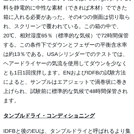
料を静電的に中性な素材（できれば木材）でできた
箱に入れる必要があった。その4つの側面は切り取ら
れ、スクリーンで覆われている。この箱の中で、
20℃、相対湿度65％（標準的な気候）で72時間保管
する。この条件下でダウンとフェザーの平衡含水率
は約13％である。USAシリンダーでのテストでは、
ヘアードライヤーの気流を使用してダウンを少なく
とも1日1回撹拌します。ENおよびIDFBの試験方法
によると、サンプルはエアジェットで渦巻状に巻き
上げられ、試験前に標準的な気候で48時間保管され
ます。
タンブルドライ・コンディショニング
IDFBと後のEUは、タンブルドライと呼ばれるより集