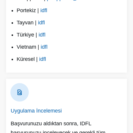
Portekiz |
idfl
Tayvan |
idfl
Türkiye |
idfl
Vietnam |
idfl
Küresel |
idfl
Uygulama İncelemesi
Başvurunuzu aldıktan sonra, IDFL
başvurunuzu inceleyecek ve gerekli tüm