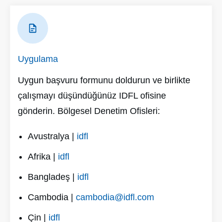
Uygulama
Uygun başvuru formunu doldurun ve birlikte
çalışmayı düşündüğünüz IDFL ofisine
gönderin. Bölgesel Denetim Ofisleri:
Avustralya |
idfl
Afrika |
idfl
Bangladeş |
idfl
Cambodia |
cambodia@idfl.com
Çin |
idfl