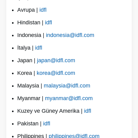
Avrupa |
idfl
Hindistan |
idfl
Indonesia |
indonesia@idfl.com
İtalya |
idfl
Japan |
japan@idfl.com
Korea |
korea@idfl.com
Malaysia |
malaysia@idfl.com
Myanmar |
myanmar@idfl.com
Kuzey ve Güney Amerika |
idfl
Pakistan |
idfl
Philippines |
philippines@idfl.com